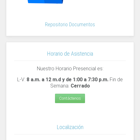
Repositorio Documentos
rario
ención
Horario de Asistencia
sta
bado
Nuestro Horario Presencial es:
L-V:
8 a.m. a 12 m.d y de 1:00 a 7:30 p.m.
Fin de
Semana:
Cerrado
il
Contáctenos
20
rá:
nes
ernes
Localización
00
m.
00