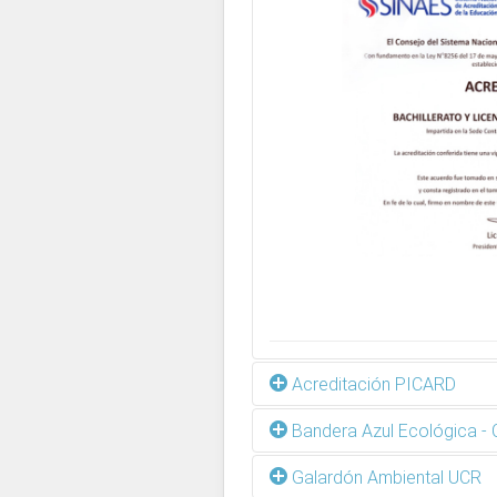
Acreditación PICARD
Bandera Azul Ecológica - 
La carrera de Administración
año 2011 por la Organizació
Galardón Ambiental UCR
Development (PICARD), la cua
Reconocimiento otorgado a la