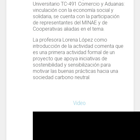
Universitario TC-491 Comercio y Aduanas:
vinculación con la economía social y
solidaria, se cuenta con la participación
de representantes del MINAE y de
Cooperativas aliadas en el tema.
La profesora Lorena López como
introducción de la actividad comenta que
es una primera actividad formal de un
proyecto que apoya iniciativas de
sostenibilidad y sensibilización para
motivar las buenas prácticas hacia una
sociedad carbono neutral.
Video