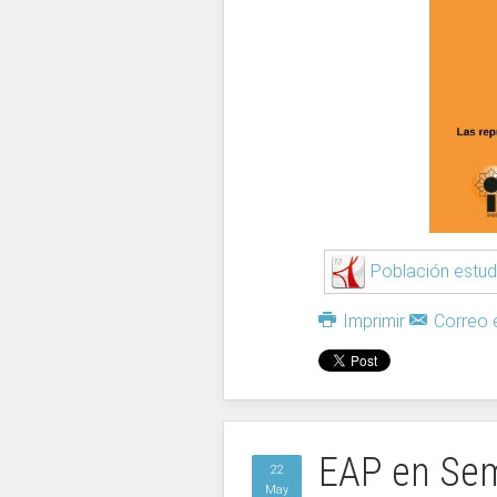
Población estudi
Imprimir
Correo e
EAP en Sem
22
May