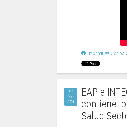
Imprimir
Correo e
EAP e INTE
07
May
contiene lo
2020
Salud Secto