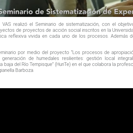
 VAS realizó el Seminario de sistematización, con el objeti
yectos de proyectos de acción social inscritos en la Universid
tica reflexiva vivida en cada uno de los procesos. Además d
Seminario por medio del proyecto “Los procesos de apropiaci
generación de humedales resilientes: gestión local integr
 baja del Río Tempisque” (HuriTe) en el que colabora la profeso
ianella Barboza.