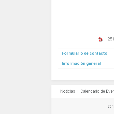
25
Formulario de contacto
Información general
Enviar un correo el
Noticias
Calendario de Eve
*
Campo requerido
Nombre
*
© 2