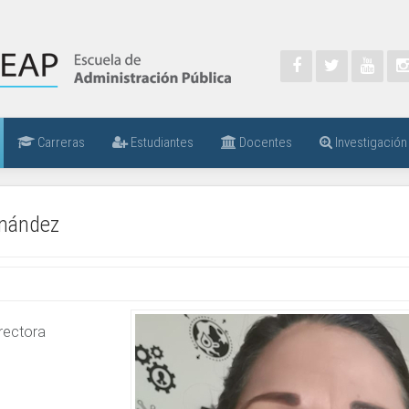
Carreras
Estudiantes
Docentes
Investigación
rnández
irectora