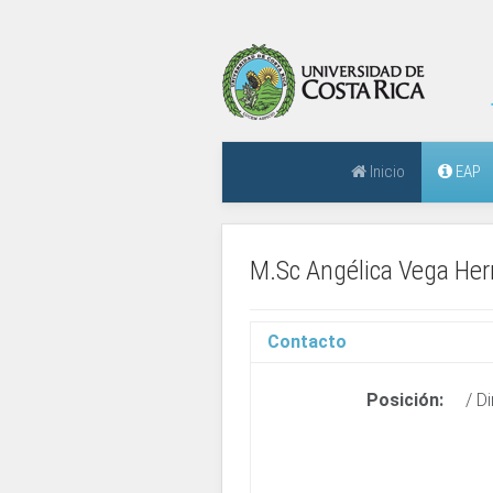
Inicio
EAP
M.Sc Angélica Vega He
Contacto
Posición:
/ D