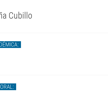
ña Cubillo
DÉMICA:
BORAL: