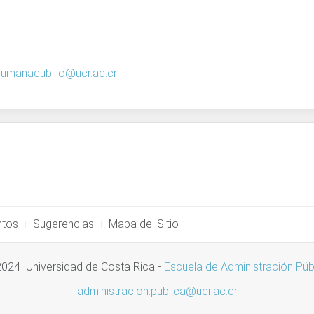
1
.umanacubillo@ucr.ac.cr
ntos
Sugerencias
Mapa del Sitio
024 Universidad de Costa Rica
-
Escuela de Administración Púb
administracion.publica@ucr.ac.cr